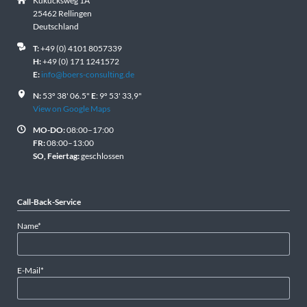
Kukucksweg 1A
25462 Rellingen
Deutschland
T:
+49 (0) 4101 8057339
H:
+49 (0) 171 1241572
E:
info@boers-consulting.de
N:
53º 38' 06.5"
E
: 9º 53' 33,9"
View on Google Maps
MO-DO:
08:00–17:00
FR:
08:00–13:00
SO, Feiertag:
geschlossen
Call-Back-Service
Pflichtfeld
Name
*
Pflichtfeld
E-Mail
*