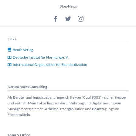
Navigation
Blog-News
überspringen
Links
Beuth Verlag
Deutsche Institut für Normung e. V.
International Organization for Standardization
Darum Boers Consulting
Als Berater und Impulsgeber bringe ich Sie von "0 auf 9001" - sicher, flexibel
und zeitnah. Mein Fokus liegt auf die Einführung und Digitalisierung von
Managementsystemen, Arbeitsplatzorganisation und Beantragung von
Fördermitteln.
Team & Office