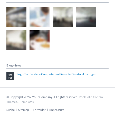
Blog-News
Zugriff auf andere Computer mit Remote Desktop Lösungen
19.
FEB
© Copyright 2026. Your Company. All rights reserved.
RockSolid Contao
Themes & Templates
Navigation
Suche
Sitemap
Formular
Impressum
überspringen